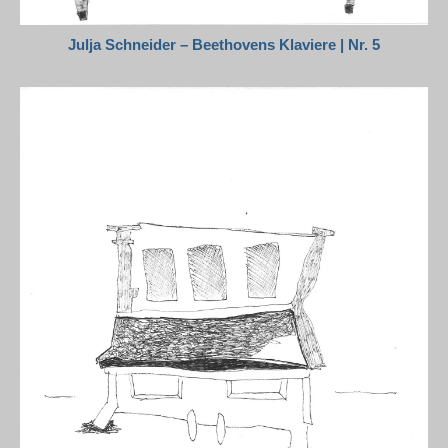
Julja Schneider – Beethovens Klaviere | Nr. 5