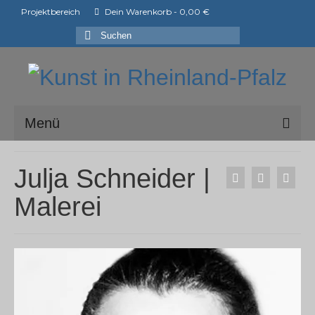
Projektbereich
Dein Warenkorb
-
0,00
€
Suchen
nach:
Menü
ark e.V.
Julja Schneider |
Mitglieder der ark e.V.
Malerei
Shop
Ausstellungen
ArtShopper®
Blog