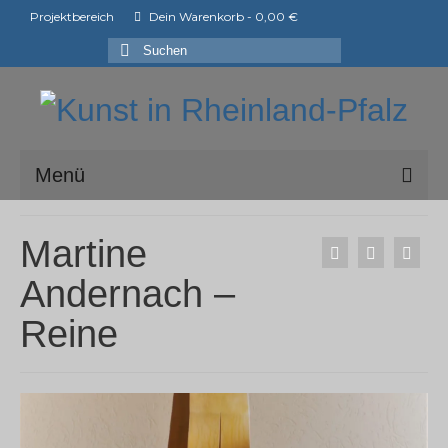
Projektbereich
Dein Warenkorb
-
0,00
€
Suchen
nach:
Menü
ark e.V.
Martine
Mitglieder der ark e.V.
Andernach –
Shop
Reine
Ausstellungen
ArtShopper®
Blog