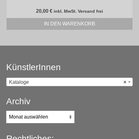
20,00
€
inkl. MwSt. Versand frei
IN DEN WARENKORB
KünstlerInnen
Kataloge
×
Archiv
Archiv
Rechtliches: