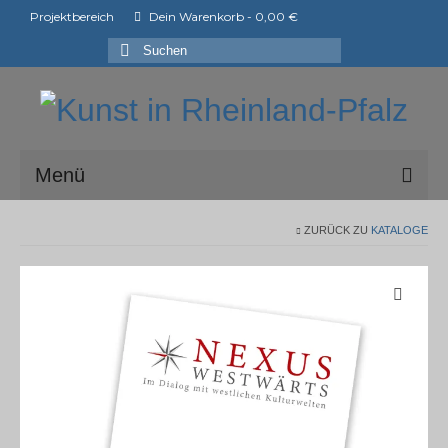
Projektbereich
Dein Warenkorb
-
0,00
€
Suchen
nach:
Menü
ark e.V.
ZURÜCK ZU
KATALOGE
Mitglieder der ark e.V.
Shop
Ausstellungen
ArtShopper®
Blog