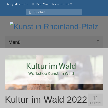
Projektbereich
Dein Warenkorb
-
0,00
€
Suchen
nach:
Menü
ark e.V.
Mitglieder der ark e.V.
Shop
Ausstellungen
ArtShopper®
Kultur im Wald 2022
11
JULI 2022
Blog