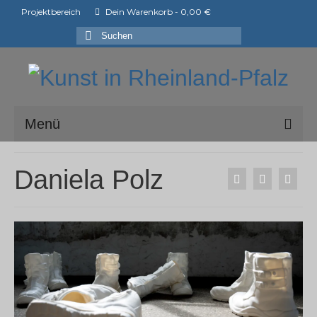
Projektbereich
Dein Warenkorb
-
0,00
€
Suchen
nach:
Menü
ark e.V.
Daniela Polz
Mitglieder der ark e.V.
Shop
Ausstellungen
ArtShopper®
Blog