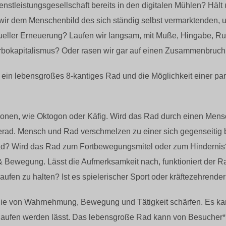
ienstleistungsgesellschaft bereits in den digitalen Mühlen? Hält
 wir dem Menschenbild des sich ständig selbst vermarktenden, 
dueller Erneuerung? Laufen wir langsam, mit Muße, Hingabe, R
rbokapitalismus? Oder rasen wir gar auf einen Zusammenbruc
ein lebensgroßes 8-kantiges Rad und die Möglichkeit einer par
onen, wie Oktogon oder Käfig. Wird das Rad durch einen Mens
rad. Mensch und Rad verschmelzen zu einer sich gegenseitig b
 Wird das Rad zum Fortbewegungsmitel oder zum Hindernis? Is
 Bewegung. Lässt die Aufmerksamkeit nach, funktioniert der Rad
ufen zu halten? Ist es spielerischer Sport oder kräftezehrende
rgie von Wahrnehmung, Bewegung und Tätigkeit schärfen. Es 
aufen werden lässt. Das lebensgroße Rad kann von Besucher*