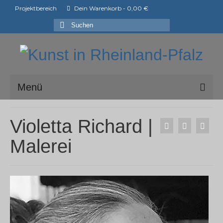
Projektbereich
Dein Warenkorb
-
0,00
€
Suchen
nach:
Menü
ark e.V.
Violetta Richard |
Mitglieder der ark e.V.
Malerei
Shop
Ausstellungen
ArtShopper®
Blog