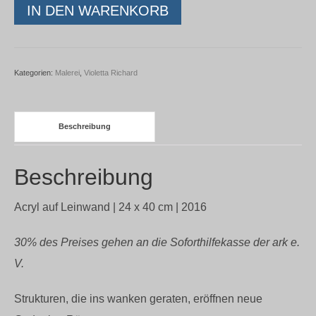
Violetta
IN DEN WARENKORB
Richard
-
wankelmütig
Kategorien:
Malerei
,
Violetta Richard
Menge
Beschreibung
Beschreibung
Acryl auf Leinwand | 24 x 40
cm | 2016
30% des Preises gehen an die Soforthilfekasse der ark e.
V.
Strukturen, die ins wanken geraten, eröffnen neue