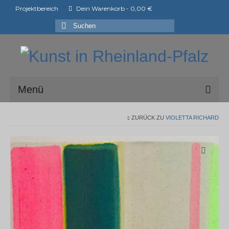
Projektbereich
Dein Warenkorb
-
0,00
€
Suchen
nach:
Menü
ark e.V.
ZURÜCK ZU
VIOLETTA RICHARD
Mitglieder der ark e.V.
Shop
Ausstellungen
ArtShopper®
Blog