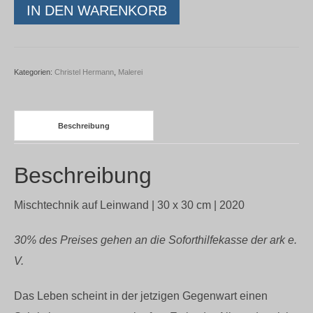
Christel
IN DEN WARENKORB
Hermann
-
Zeitlosigkeit
Kategorien:
Christel Hermann
,
Malerei
L15-
10
Beschreibung
Menge
Beschreibung
Mischtechnik auf Leinwand | 30 x 30 cm | 2020
30% des Preises gehen an die Soforthilfekasse der ark e.
V.
Das Leben scheint in der jetzigen Gegenwart einen