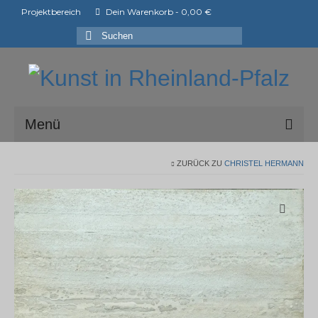
Projektbereich
Dein Warenkorb
-
0,00
€
Suchen
nach:
Menü
ark e.V.
ZURÜCK ZU
CHRISTEL HERMANN
Mitglieder der ark e.V.
Shop
Ausstellungen
ArtShopper®
Blog