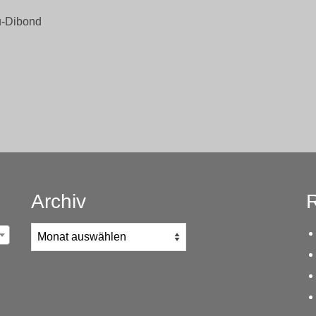
lu-Dibond
Archiv
R
Archiv