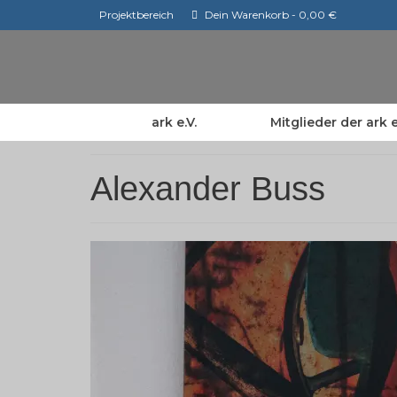
Projektbereich
Dein Warenkorb
-
0,00
€
ark e.V.
Mitglieder der ark e
Alexander Buss