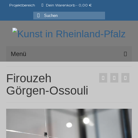
Projektbereich
Dein Warenkorb
-
0,00
€
Suchen
nach:
Menü
ark e.V.
Firouzeh
Mitglieder der ark e.V.
Görgen-Ossouli
Shop
Ausstellungen
ArtShopper®
Blog