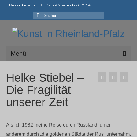
Projektbereich
Dein Warenkorb
-
0,00
€
Suchen
nach:
Menü
ark e.V.
Helke Stiebel –
Mitglieder der ark e.V.
Die Fragilität
Shop
unserer Zeit
Ausstellungen
ArtShopper®
Als ich 1982 meine Reise durch Russland, unter
Blog
anderem durch „die goldenen Städte der Rus“ unternahm,