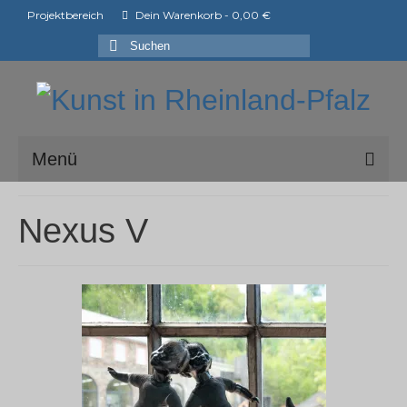
Projektbereich
Dein Warenkorb
-
0,00
€
Suchen
nach:
Menü
ark e.V.
Nexus V
Mitglieder der ark e.V.
Shop
Ausstellungen
ArtShopper®
Blog